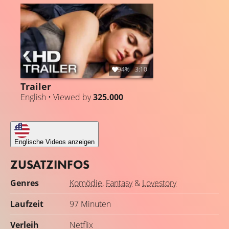
Nacht. Doch der erste Versuch, sein Schicksal zu
verändern, klappt so gar nicht. Nun ist er plötzlich nicht
einmal in der Gegenwart mehr mit ihr befreundet. In
bester „Und täglich grüßt das Murmeltier“-Manier
bekommt Noah aber eine Chance nach der anderen.
Wird es irgendwann schaffen, alles in der Nacht richtig zu
94%
3:10
machen, um danach nicht nur mit Avery befreundet,
Trailer
sondern ihr Partner zu sein?
English • Viewed by
325.000
Englische Videos anzeigen
ZUSATZINFOS
Genres
Komödie
,
Fantasy
&
Lovestory
Laufzeit
97 Minuten
Verleih
Netflix