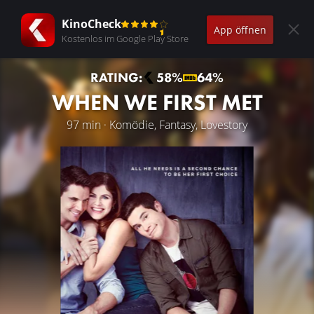
KinoCheck
App öffnen
Kostenlos im Google Play Store
RATING:
58%
64%
WHEN WE FIRST MET
97 min · Komödie, Fantasy, Lovestory