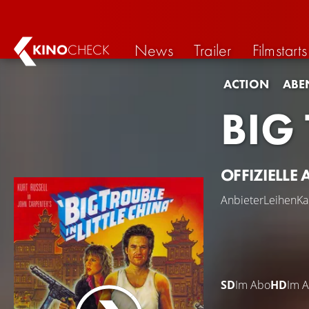
News
Trailer
Filmstarts
KINO
CHECK
ACTION
ABE
BIG
OFFIZIELLE 
Anbieter
Leihen
Ka
SD
Im Abo
HD
Im 