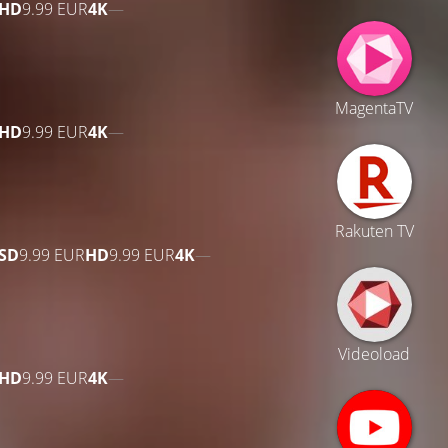
HD
9.99 EUR
4K
—
MagentaTV
HD
9.99 EUR
4K
—
Rakuten TV
SD
9.99 EUR
HD
9.99 EUR
4K
—
Videoload
HD
9.99 EUR
4K
—