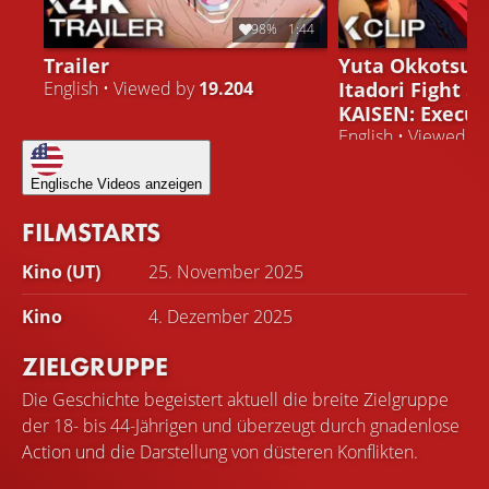
98%
1:44
Trailer
Yuta Okkotsu V
Itadori Fight S
English • Viewed by
19.204
KAISEN: Execut
English • Viewed b
Englische Videos anzeigen
FILMSTARTS
Kino (UT)
25. November 2025
Kino
4. Dezember 2025
ZIELGRUPPE
Die Geschichte begeistert aktuell die breite Zielgruppe
der 18- bis 44-Jährigen und überzeugt durch gnadenlose
Action und die Darstellung von düsteren Konflikten.