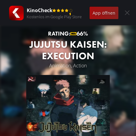
KinoCheck
App öffnen
Kostenlos im Google Play Store
RATING:
66%
JUJUTSU KAISEN:
EXECUTION
Animation, Action