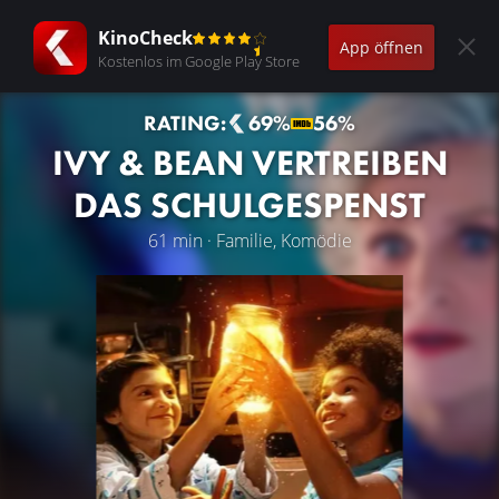
KinoCheck
App öffnen
Kostenlos im Google Play Store
RATING:
69%
56%
IVY & BEAN VERTREIBEN
DAS SCHULGESPENST
61 min · Familie, Komödie