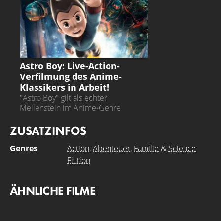
ASTRO BOY
Astro Boy: Live-Action-
Verfilmung des Anime-
Klassikers in Arbeit!
"Astro Boy" gilt als echter
Meilenstein im Anime-Genre
ZUSATZINFOS
Genres
Action
,
Abenteuer
,
Familie
&
Science
Fiction
ÄHNLICHE FILME