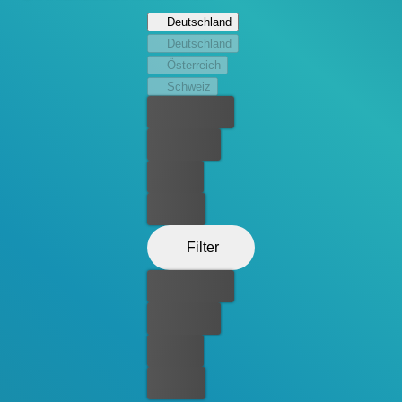
Wissenschaftlern der Regierung zu verstecken, denn der
Deutschland
will seine weit entfernten Verwandten anfunken. Doch
Deutschland
E.T. wird vor Heimweh immer schwächer.
Österreich
Schweiz
Bester Preis
Kostenlos
Leihen
Kaufen
Filter
Bester Preis
Kostenlos
Leihen
Kaufen