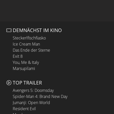
DEMNÄCHST IM KINO
Steckerlfischfiasko
Ice Cream Man
Das Ende der Sterne
Exit 8
You, Me & Italy
Marsupilami
TOP TRAILER
Avengers 5: Doomsday
Spider-Man 4: Brand New Day
Jumanji: Open World
Resident Evil