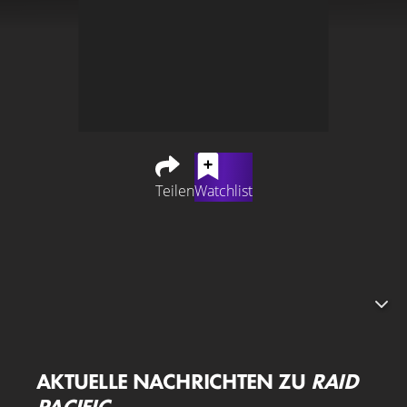
Teilen
Watchlist
Basierend auf wahren Begebenheiten und in der
angespannten Situation nach dem Angriff auf Pearl
Harbor wird Captain William Pierce, ein hochdekorierter
amerikanisch-französischer U-Boot-Kommandant, mit
einer Mission beauftragt, bei der viel auf dem Spiel steht:
Er soll eine kleine Einheit von Marinesoldaten tief in die
vom Feind kontrollierten Gewässer bringen. Ihr Ziel ist es,
AKTUELLE NACHRICHTEN ZU
RAID
einen wichtigen japanischen Außenposten zu zerstören -
PACIFIC