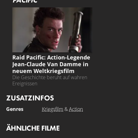
einen, der das Gleichgewicht des Krieges verändern
könnte.
RAID PACIFIC
Raid Pacific: Action-Legende
Jean-Claude Van Damme in
neuem Weltkriegsfilm
Die Geschichte beruht auf wahren
Ereignissen
ZUSATZINFOS
Genres
Kriegsfilm
&
Action
ÄHNLICHE FILME