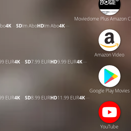
Moviedome Plus Amazon C
Abo
4K
—
SD
Im Abo
HD
Im Abo
4K
—
Amazon Video
99 EUR
4K
—
SD
7.99 EUR
HD
9.99 EUR
4K
—
Google Play Movies
99 EUR
4K
—
SD
8.99 EUR
HD
11.99 EUR
4K
—
YouTube