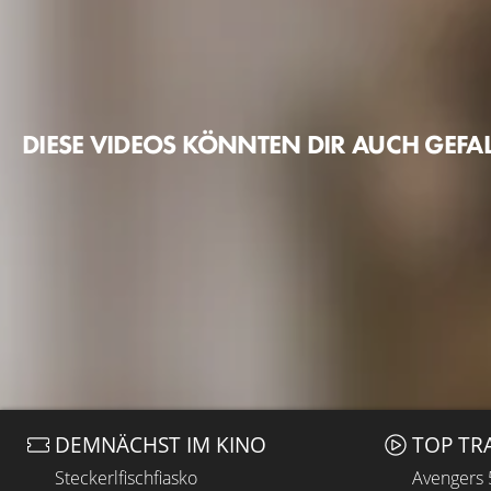
DIESE VIDEOS KÖNNTEN DIR AUCH GEFA
DEMNÄCHST IM KINO
TOP TR
Steckerlfischfiasko
Avengers