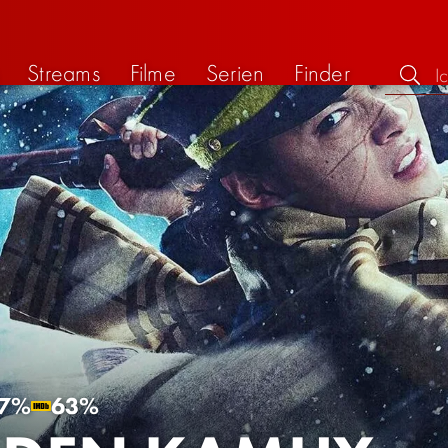
Streams
Filme
Serien
Finder
7%
63%