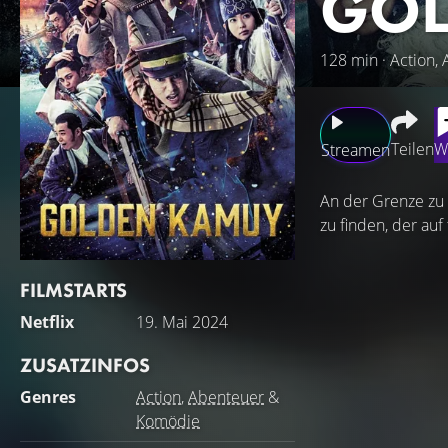
GOL
128 min · Action,
Teilen
W
Streamen
An der Grenze zu 
zu finden, der auf
FILMSTARTS
Netflix
19. Mai 2024
ZUSATZINFOS
Genres
Action
,
Abenteuer
&
Komödie