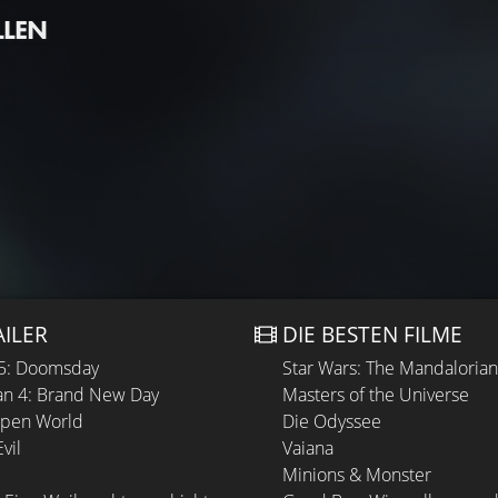
LLEN
AILER
DIE BESTEN FILME
 5: Doomsday
Star Wars: The Mandaloria
n 4: Brand New Day
Masters of the Universe
Open World
Die Odyssee
vil
Vaiana
Minions & Monster