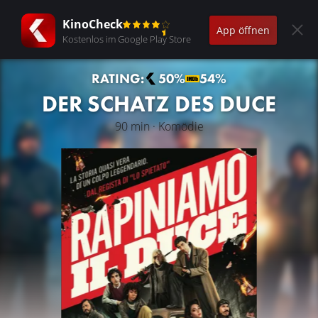
KinoCheck
App öffnen
Kostenlos im Google Play Store
RATING:
50%
54%
DER SCHATZ DES DUCE
90 min · Komödie