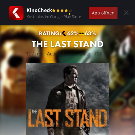
KinoCheck
App öffnen
Kostenlos im Google Play Store
RATING:
62%
63%
THE LAST STAND
107 min · Action, Krimi, Thriller · FSK 18