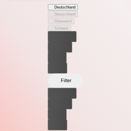
rast direkt auf Owens Bezirk zu - begleitet von seinen
Deutschland
Spießgesellen. Owens will ihn keinesfalls über die
Deutschland
Grenze lassen – auch wenn ihm nur ein kleines
Österreich
Grüppchen von Laien und Chaoten zur Seite steht.
Schweiz
Bester Preis
Kostenlos
Leihen
Kaufen
Filter
Bester Preis
Kostenlos
Leihen
Kaufen