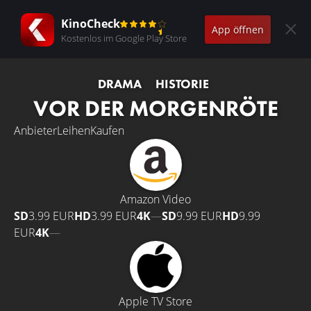
KinoCheck
App öffnen
Kostenlos im Google Play Store
DRAMA
HISTORIE
VOR DER MORGENRÖTE
Anbieter
Leihen
Kaufen
Amazon Video
SD
3.99 EUR
HD
3.99 EUR
4K
—
SD
9.99 EUR
HD
9.99
EUR
4K
—
Apple TV Store