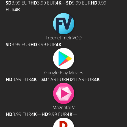
SD
3.99 EUR
HD
3.99 EUR
4K
—
SD
9.99 EUR
HD
9.99
EUR
4K
—
Freenet meinVOD
SD
3.99 EUR
HD
3.99 EUR
4K
—
Google Play Movies
HD
3.99 EUR
4K
—
SD
4.99 EUR
HD
11.99 EUR
4K
—
MagentaTV
HD
3.99 EUR
4K
—
HD
9.99 EUR
4K
—