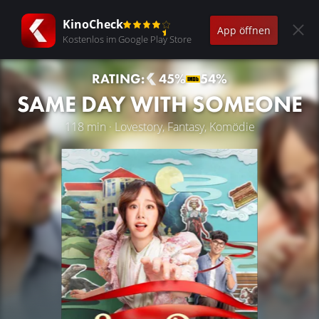
KinoCheck
App öffnen
Kostenlos im Google Play Store
RATING:
45%
54%
SAME DAY WITH SOMEONE
118 min · Lovestory, Fantasy, Komödie