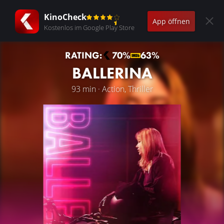
KinoCheck
App öffnen
Kostenlos im Google Play Store
RATING:
70%
63%
BALLERINA
93 min · Action, Thriller