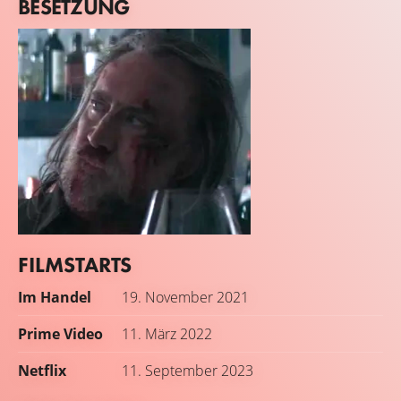
BESETZUNG
FILMSTARTS
Nicolas Cage
Im Handel
19. November 2021
Robin Feld
Prime Video
11. März 2022
Netflix
11. September 2023