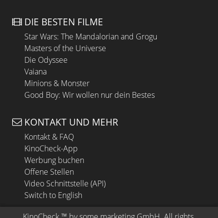
DIE BESTEN FILME
Star Wars: The Mandalorian and Grogu
Masters of the Universe
Die Odyssee
Vaiana
Minions & Monster
Good Boy: Wir wollen nur dein Bestes
KONTAKT UND MEHR
Kontakt & FAQ
KinoCheck-App
Werbung buchen
Offene Stellen
Video Schnittstelle (API)
Switch to English
KinoCheck
 ™ by 
some.marketing GmbH
. All rights 