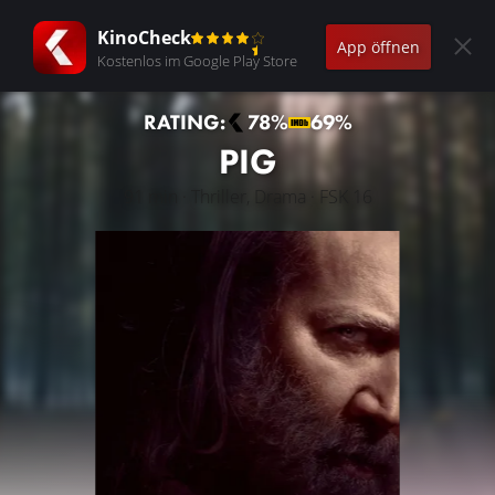
KinoCheck
App öffnen
Kostenlos im Google Play Store
RATING:
78%
69%
PIG
91 min · Thriller, Drama · FSK 16