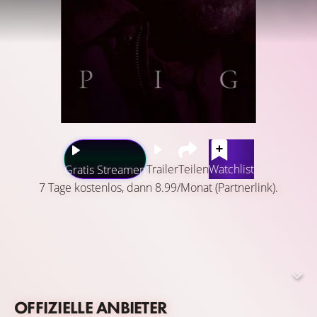
Trailer
Teilen
Watchlist
Gratis Streamen
7 Tage kostenlos, dann 8.99/Monat (Partnerlink).
Als sein liebstes Trüffelschwein entführt wird, sieht sich
ein Jäger gezwungen, die Einsamkeit der Wildnis zu
verlassen und in die Großstadt Portland zu reisen. Doch
wenn er dort das Tier finden will, muss er sich den
Dämonen seiner eigenen Vergangenheit stellen.
OFFIZIELLE ANBIETER