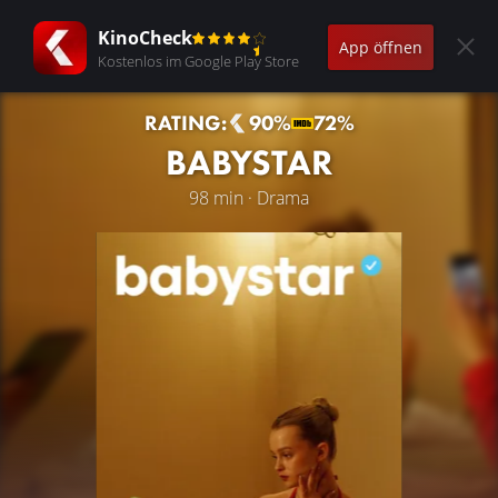
KinoCheck
App öffnen
Kostenlos im Google Play Store
RATING:
90%
72%
BABYSTAR
98 min · Drama