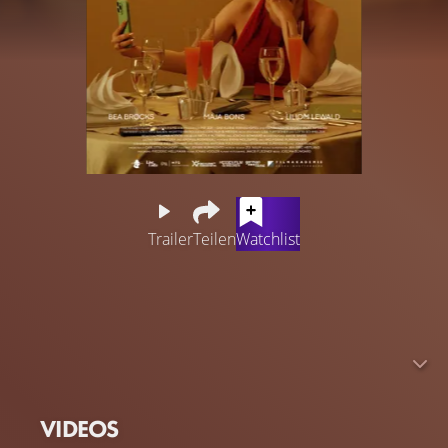
Trailer
Teilen
Watchlist
Seit ihrer Geburt lebt Luca (16), online wie offline, im
Mittelpunkt der Aufmerksamkeit. Als ihre Influencer-
Eltern ein neues Kind planen, stürzt sie in eine tiefe Leere
und beginnt zu begreifen, wie wenig von ihr selbst übrig
ist.
VIDEOS