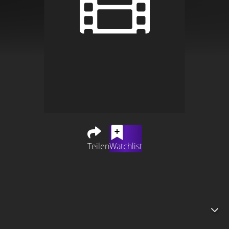
Teilen
Watchlist
Sam und Sadie lernen sich schon als Kinder kennen und
treffen sich als Erwachsene wieder, um Videospiele zu
entwickeln. Dabei finden sie im digitalen
Geschichtenerzählen eine Intimität, die ihnen im echten
Leben verwehrt bleibt.