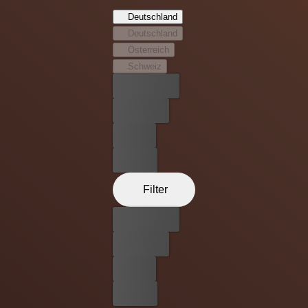
dem Stuhl Platz nimmt und ein echter Dämon von ihr
Deutschland
Besitz ergreift. Die Uhr tickt und vor einem
Deutschland
Millionenpublikum wird für die Crew der harmlose
Österreich
Internet-Schwindel zu einer echten Horror-Show.
Schweiz
Bester Preis
Kostenlos
Leihen
Kaufen
Filter
Bester Preis
Kostenlos
Leihen
Kaufen