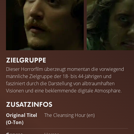
ZIELGRUPPE
Kyle Gallner
Emma Holzer
Dieser Horrorfilm überzeugt momentan die vorwiegend
Drew
Riley
männliche Zielgruppe der 18- bis 44-Jährigen und
fasziniert durch die Darstellung von albtraumhaften
Visionen und eine beklemmende digitale Atmosphäre.
ZUSATZINFOS
Original Titel
The Cleansing Hour (en)
(O-Ton)