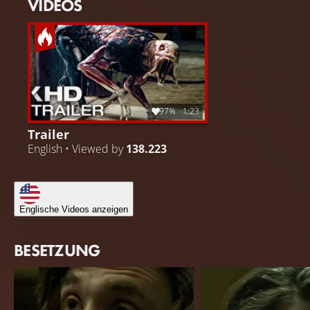
VIDEOS
97%
1:23
Trailer
English • Viewed by
138.223
Englische Videos anzeigen
BESETZUNG