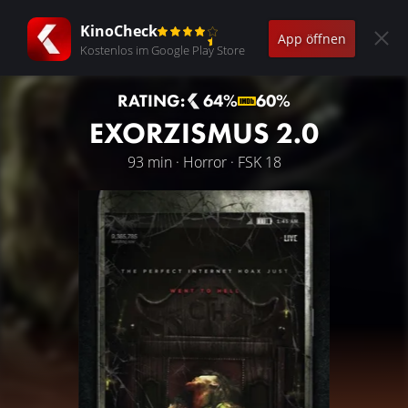
KinoCheck
App öffnen
Kostenlos im Google Play Store
RATING:
64%
60%
EXORZISMUS 2.0
93 min · Horror · FSK 18