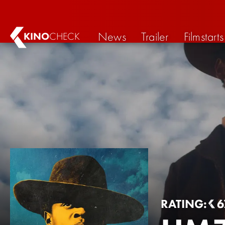
News
Trailer
Filmstarts
KINO
CHECK
RATING:
6