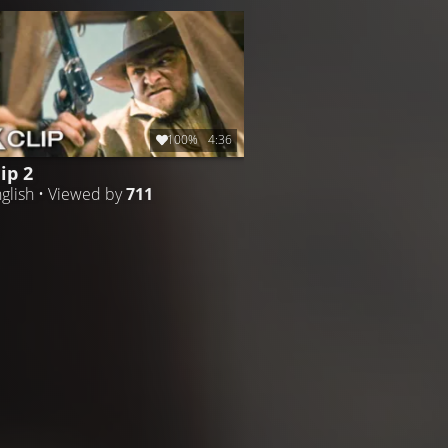
100%
4:36
lip 2
glish • Viewed by
711