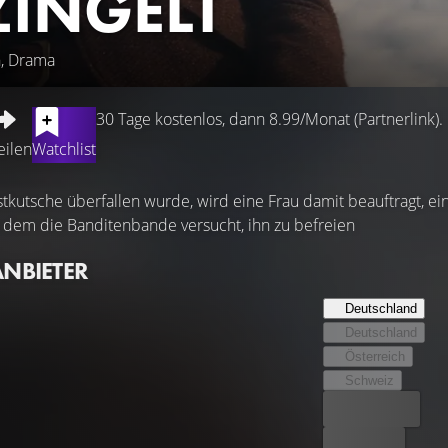
INGELT
n, Drama
30 Tage kostenlos, dann 8.99/Monat (Partnerlink).
eilen
Watchlist
kutsche überfallen wurde, wird eine Frau damit beauftragt, e
 dem die Banditenbande versucht, ihn zu befreien
ANBIETER
Deutschland
Deutschland
Österreich
Schweiz
Bester Preis
Kostenlos