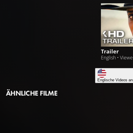
Trailer
English • View
Englische Videos an
ÄHNLICHE FILME