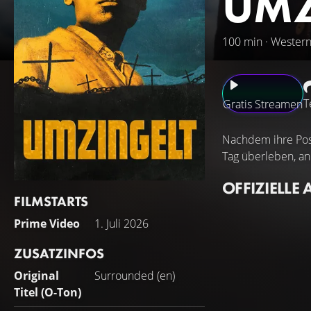
UMZ
100 min · Wester
T
Gratis Streamen
Nachdem ihre Post
Tag überleben, an
OFFIZIELLE 
FILMSTARTS
Prime Video
1. Juli 2026
ZUSATZINFOS
Original
Surrounded (en)
Titel (O-Ton)