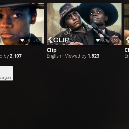
85%
3:01
100%
4:55
Clip
C
ed by
2.107
English • Viewed by
1.823
En
zeigen