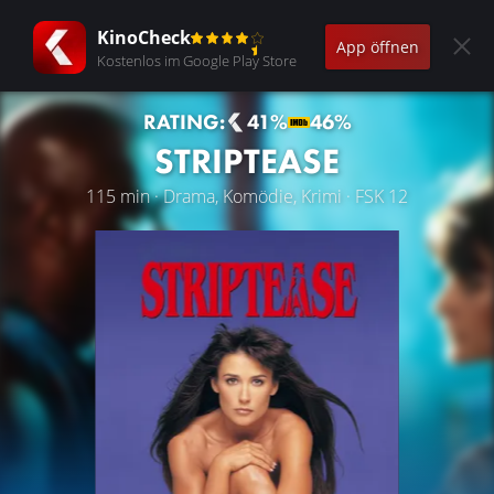
KinoCheck
App öffnen
Kostenlos im Google Play Store
RATING:
41%
46%
STRIPTEASE
115 min · Drama, Komödie, Krimi · FSK 12