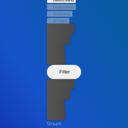
Deutschland
Spiel mit dem Feuer …
Deutschland
Österreich
Schweiz
Bester Preis
Kostenlos
Leihen
Kaufen
Filter
Bester Preis
Kostenlos
Leihen
Kaufen
Stream