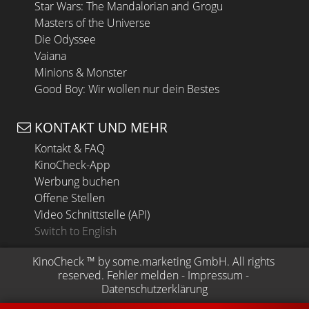
Star Wars: The Mandalorian and Grogu
Masters of the Universe
Die Odyssee
Vaiana
Minions & Monster
Good Boy: Wir wollen nur dein Bestes
KONTAKT UND MEHR
Kontakt & FAQ
KinoCheck-App
Werbung buchen
Offene Stellen
Video Schnittstelle (API)
Switch to English
KinoCheck
 ™ by 
some.marketing GmbH
. All rights 
reserved.
Fehler melden
 - 
Impressum
 - 
Datenschutzerklärung