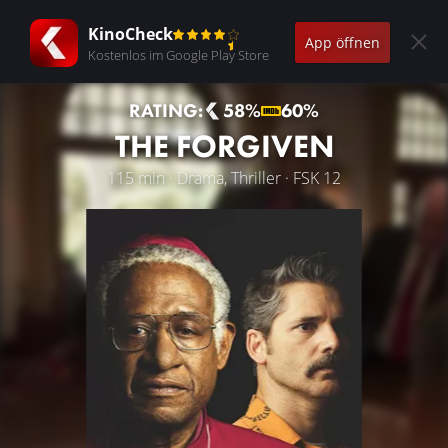
KinoCheck
App öffnen
Kostenlos im Google Play Store
RATING:
58%
60%
THE FORGIVEN
115 min · Drama, Thriller · FSK 12