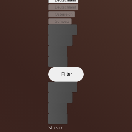
Deutschland
eine gefährliche Auseinandersetzung mit dem gerissenen
Deutschland
Kriminellen hineinziehen, die sein Leben für immer
Österreich
verändern wird.
Schweiz
Bester Preis
Kostenlos
Leihen
Kaufen
Filter
Bester Preis
Kostenlos
Leihen
Kaufen
Stream