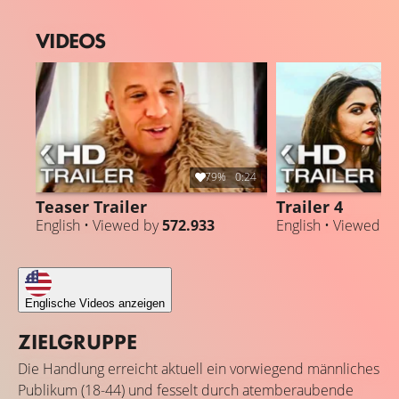
VIDEOS
79%
0:24
Teaser Trailer
Trailer 4
English • Viewed by
572.933
English • Viewed b
Englische Videos anzeigen
ZIELGRUPPE
Die Handlung erreicht aktuell ein vorwiegend männliches
Publikum (18-44) und fesselt durch atemberaubende