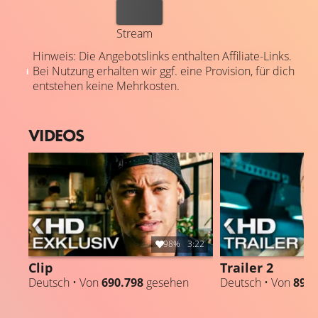
Kaufen
Stream
Hinweis: Die Angebotslinks enthalten Affiliate-Links.
Bei Nutzung erhalten wir ggf. eine Provision, für dich
entstehen keine Mehrkosten.
VIDEOS
98%
3:22
Clip
Trailer 2
Deutsch • Von
690.798
gesehen
Deutsch • Von
893.