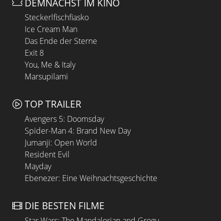
DEMNÄCHST IM KINO
Steckerlfischfiasko
Ice Cream Man
Das Ende der Sterne
Exit 8
You, Me & Italy
Marsupilami
TOP TRAILER
Avengers 5: Doomsday
Spider-Man 4: Brand New Day
Jumanji: Open World
Resident Evil
Mayday
Ebenezer: Eine Weihnachtsgeschichte
DIE BESTEN FILME
Star Wars: The Mandalorian and Grogu