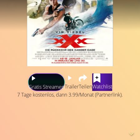
Trailer
Teilen
Watchlist
Gratis Streamen
7 Tage kostenlos, dann 3.99/Monat (Partnerlink).
Extremsportler Xander Cage (Vin Diesel) kehrt als
Geheimagent für die Regierung aus dem Exil zurück, um
die unaufhaltbare Waffe mit dem Namen „Die Büchse
der Pandora“ zu bergen und gerät mit seinem Bad-Ass-