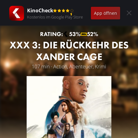
KinoCheck
App öffnen
Kostenlos im Google Play Store
RATING:
53%
52%
XXX 3: DIE RÜCKKEHR DES
XANDER CAGE
107 min · Action, Abenteuer, Krimi