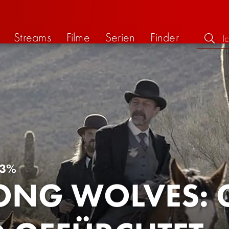
Streams
Filme
Serien
Finder
3%
NG WOLVES: 