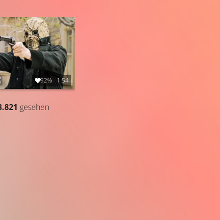
92%
1:54
3.821
gesehen