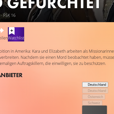
 GEFÜRCHTET
 · FSK 16
eilen
Watchlist
ibition in Amerika: Kara und Elizabeth arbeiten als Missionari
erbreiten. Nachdem sie einen Mord beobachtet haben, müssen s
maligen Auftragskillern, die einwilligen, sie zu beschützen.
ANBIETER
Deutschland
Deutschland
Österreich
Schweiz
Bester Preis