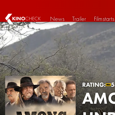
News
Trailer
Filmstarts
KINO
CHECK
RATING:
5
AMO