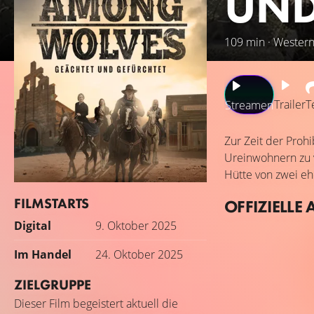
UND
109 min · Western
Trailer
T
Streamen
Zur Zeit der Proh
Ureinwohnern zu v
Hütte von zwei ehe
FILMSTARTS
OFFIZIELLE 
Digital
9. Oktober 2025
Im Handel
24. Oktober 2025
ZIELGRUPPE
Dieser Film begeistert aktuell die