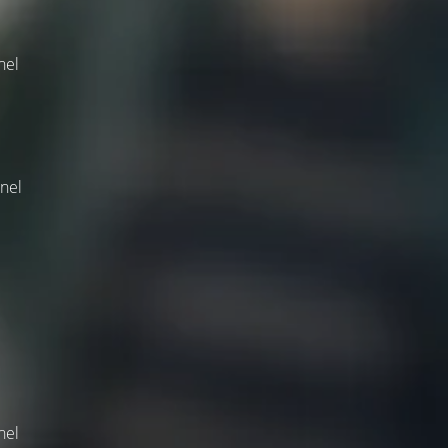
nel
nel
nel