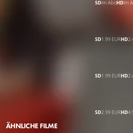
SD
Im Abo
HD
Im 
SD
1.99 EUR
HD
2.
SD
1.99 EUR
HD
2.
SD
2.99 EUR
HD
4.
ÄHNLICHE FILME