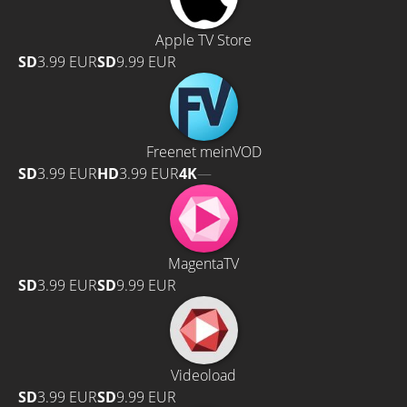
Apple TV Store
SD
3.99 EUR
SD
9.99 EUR
Freenet meinVOD
SD
3.99 EUR
HD
3.99 EUR
4K
—
MagentaTV
SD
3.99 EUR
SD
9.99 EUR
Videoload
SD
3.99 EUR
SD
9.99 EUR