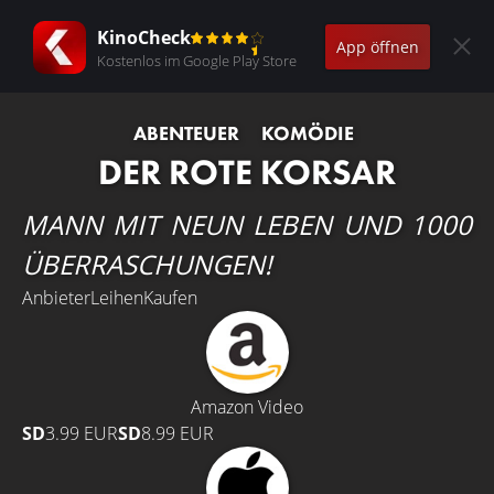
KinoCheck
App öffnen
Kostenlos im Google Play Store
ABENTEUER
KOMÖDIE
DER ROTE KORSAR
MANN MIT NEUN LEBEN UND 1000
ÜBERRASCHUNGEN!
Anbieter
Leihen
Kaufen
Amazon Video
SD
3.99 EUR
SD
8.99 EUR