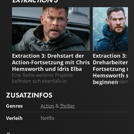
EXTRACTION 3
EXTRACTION 3
Extraction 3: Drehstart der
Extraction 3: D
Action-Fortsetzung mit Chris
Dreharbeiten z
Hemsworth und Idris Elba
Fortsetzung mi
Hemsworth soll
Eine Reihe weiterer Projekte
befinden sich ebenfalls in
beginnen
Zudem befinden sic
Entwicklung
in Arbeit
ZUSATZINFOS
Genres
Action
&
Thriller
Verleih
Netflix