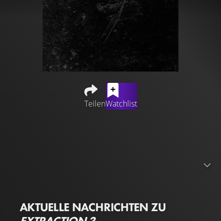
Teilen
Watchlist
Über den genauen Inhalt von "Extraction 3" stehen uns
leider keine Informationen zur Verfügung. Jedoch haben
wir bereits folgende Informationen in Bezug auf die
Besetzung: Chris Hemsworth (als
Tyler Rake
) & Idris Elba
(als
Alcott
)
AKTUELLE NACHRICHTEN ZU
EXTRACTION 3