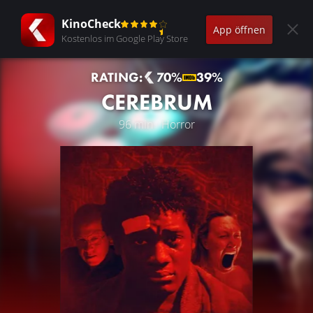
KinoCheck
App öffnen
Kostenlos im Google Play Store
RATING:
70%
39%
CEREBRUM
96 min · Horror