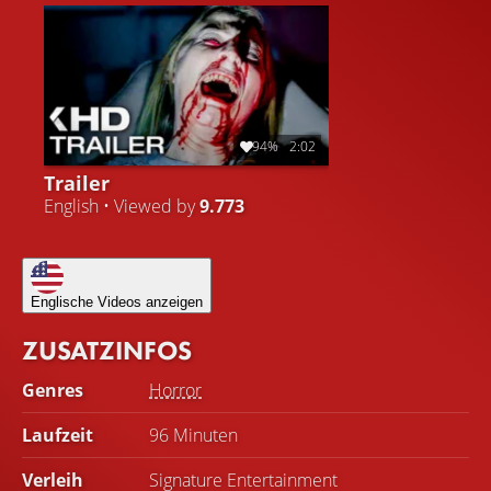
Vergangenheit verloren. Er denkt, dass er sie im Grunde
umkehren und die Toten zurückbringen kann - mit
tödlichen Folgen.
94%
2:02
Trailer
English • Viewed by
9.773
Englische Videos anzeigen
ZUSATZINFOS
Genres
Horror
Laufzeit
96 Minuten
Verleih
Signature Entertainment