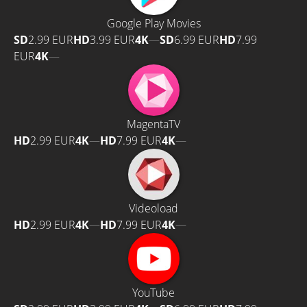
Google Play Movies
SD
2.99 EUR
HD
3.99 EUR
4K
—
SD
6.99 EUR
HD
7.99
EUR
4K
—
MagentaTV
HD
2.99 EUR
4K
—
HD
7.99 EUR
4K
—
Videoload
HD
2.99 EUR
4K
—
HD
7.99 EUR
4K
—
YouTube