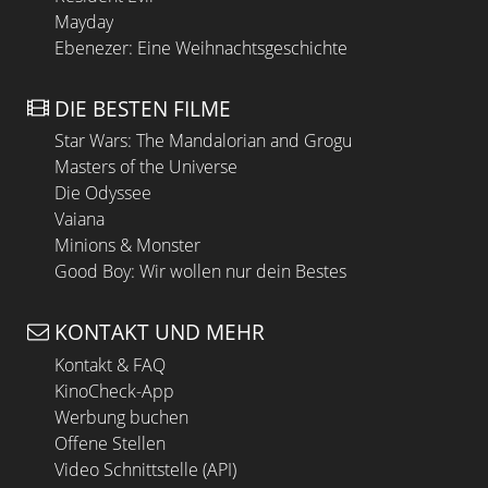
Mayday
Ebenezer: Eine Weihnachtsgeschichte
DIE BESTEN FILME
Star Wars: The Mandalorian and Grogu
Masters of the Universe
Die Odyssee
Vaiana
Minions & Monster
Good Boy: Wir wollen nur dein Bestes
KONTAKT UND MEHR
Kontakt & FAQ
KinoCheck-App
Werbung buchen
Offene Stellen
Video Schnittstelle (API)