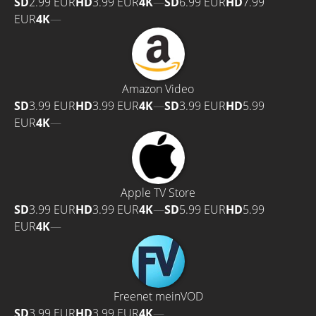
SD
2.99 EUR
HD
3.99 EUR
4K
—
SD
6.99 EUR
HD
7.99
EUR
4K
—
Amazon Video
SD
3.99 EUR
HD
3.99 EUR
4K
—
SD
3.99 EUR
HD
5.99
EUR
4K
—
Apple TV Store
SD
3.99 EUR
HD
3.99 EUR
4K
—
SD
5.99 EUR
HD
5.99
EUR
4K
—
Freenet meinVOD
SD
3.99 EUR
HD
3.99 EUR
4K
—