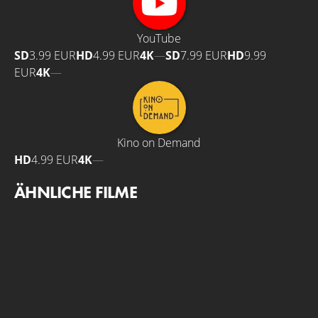
YouTube
SD
3.99 EUR
HD
4.99 EUR
4K
—
SD
7.99 EUR
HD
9.99
EUR
4K
—
Kino on Demand
HD
4.99 EUR
4K
—
ÄHNLICHE FILME