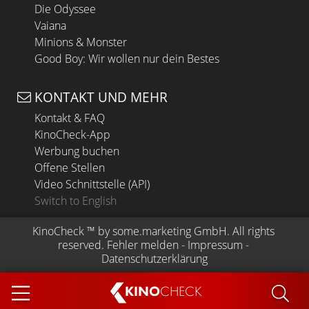
Die Odyssee
Vaiana
Minions & Monster
Good Boy: Wir wollen nur dein Bestes
KONTAKT UND MEHR
Kontakt & FAQ
KinoCheck-App
Werbung buchen
Offene Stellen
Video Schnittstelle (API)
Switch to English
KinoCheck
 ™ by 
some.marketing GmbH
. All rights 
reserved.
Fehler melden
 - 
Impressum
 - 
Datenschutzerklärung
KINO
CHECK