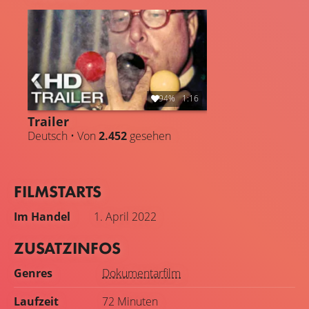
einer Art David Copperfield der 1950er-Jahre. Er prägte
Zauberer wie Siegfried und Roy nachhaltig und wird bis
heute von Teilen der Zauberszene als Idol verehrt. Doch
sein sicherlich größter Coup war, wie es ihm gelungen ist,
seine Vergangenheit wegzuzaubern und mit Täuschung,
Tricks und Tücke immer wieder zu den Gewinnern zu
94%
1:16
gehören. Kalanag, eine deutsche Karriere.
Trailer
Deutsch • Von
2.452
gesehen
FILMSTARTS
Im Handel
1. April 2022
ZUSATZINFOS
Genres
Dokumentarfilm
Laufzeit
72 Minuten