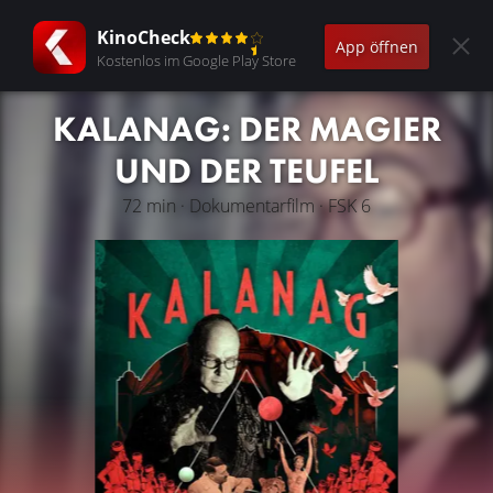
KinoCheck
App öffnen
Kostenlos im Google Play Store
KALANAG: DER MAGIER
UND DER TEUFEL
72 min · Dokumentarfilm · FSK 6