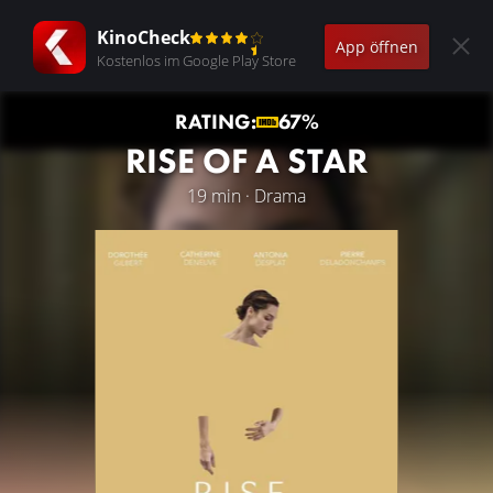
KinoCheck
App öffnen
Kostenlos im Google Play Store
RATING:
67%
RISE OF A STAR
19 min · Drama