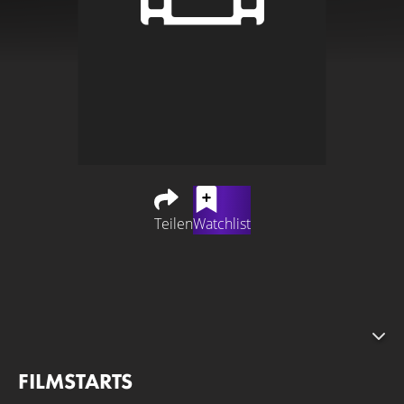
Teilen
Watchlist
Teil 5 der beliebten Filmreihe "Die Schule der magischen
Tiere". Noch ist nicht viel zur Handlung und zur
Besetzung bekannt. Doch das Starttdatum wurde bereits
enthüllt. "Die Schule der magischen Tiere 5" läuft am 30.
September 2027 in den Kinos an.
FILMSTARTS