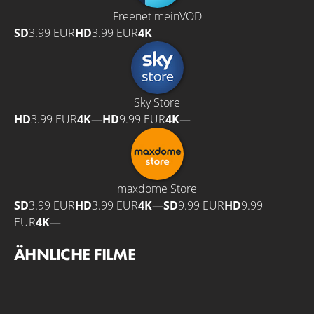
Freenet meinVOD
SD
3.99 EUR
HD
3.99 EUR
4K
—
Sky Store
HD
3.99 EUR
4K
—
HD
9.99 EUR
4K
—
maxdome Store
SD
3.99 EUR
HD
3.99 EUR
4K
—
SD
9.99 EUR
HD
9.99
EUR
4K
—
ÄHNLICHE FILME