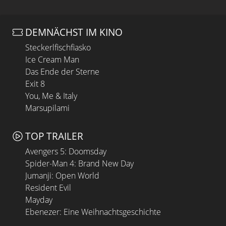
DEMNÄCHST IM KINO
Steckerlfischfiasko
Ice Cream Man
Das Ende der Sterne
Exit 8
You, Me & Italy
Marsupilami
TOP TRAILER
Avengers 5: Doomsday
Spider-Man 4: Brand New Day
Jumanji: Open World
Resident Evil
Mayday
Ebenezer: Eine Weihnachtsgeschichte