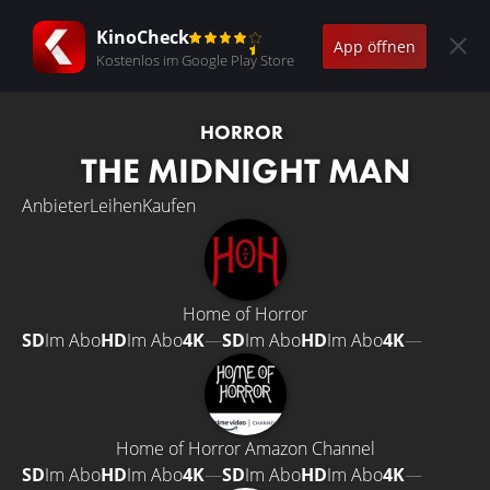
KinoCheck
App öffnen
Kostenlos im Google Play Store
HORROR
THE MIDNIGHT MAN
Anbieter
Leihen
Kaufen
Home of Horror
SD
Im Abo
HD
Im Abo
4K
—
SD
Im Abo
HD
Im Abo
4K
—
Home of Horror Amazon Channel
SD
Im Abo
HD
Im Abo
4K
—
SD
Im Abo
HD
Im Abo
4K
—