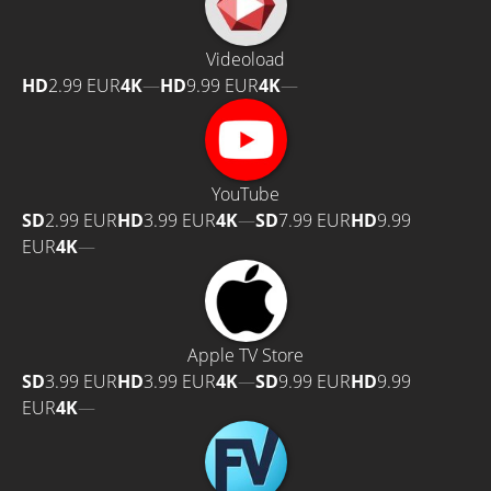
Videoload
HD
2.99 EUR
4K
—
HD
9.99 EUR
4K
—
YouTube
SD
2.99 EUR
HD
3.99 EUR
4K
—
SD
7.99 EUR
HD
9.99
EUR
4K
—
Apple TV Store
SD
3.99 EUR
HD
3.99 EUR
4K
—
SD
9.99 EUR
HD
9.99
EUR
4K
—