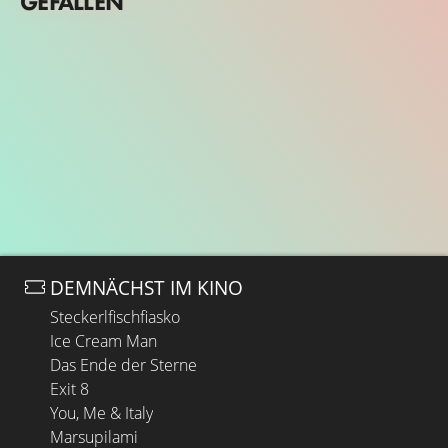
GEFALLEN
DEMNÄCHST IM KINO
Steckerlfischfiasko
Ice Cream Man
Das Ende der Sterne
Exit 8
You, Me & Italy
Marsupilami