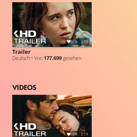
seiner nachlässigen Mutter zu „retten“. Dieser Vorfall
stellt ihr gesamtes Leben auf den Kopf und veranlasst Lu
dazu, sich an den einzigen verantwortungsbewussten
Erwachsenen zu wenden, den sie kennt: Margo (Allison
Janney – Miss Peregrine’s Home for Peculiar Children,
Ganz weit hinten), die fälschlicherweise glaubt, die
97%
2:19
Großmutter des Babys zu sein. Tammy Blanchard (Into
Trailer
the Woods, Die Kunst zu gewinnen – Moneyball), Zachary
Deutsch • Von
177.699
gesehen
Quinto (Star Trek, Girls), John Benjamin Hickey (Good
Wife, Manhattan) und Uzo Aduba (Orange is the New
Black, The Wiz Live!) gehören ebenfalls zur Besetzung.
VIDEOS
98%
2:19