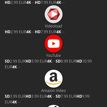
HD
2.99 EUR
4K
—
HD
7.99 EUR
4K
—
Videoload
HD
2.99 EUR
4K
—
HD
7.99 EUR
4K
—
YouTube
SD
2.99 EUR
HD
3.99 EUR
4K
—
SD
8.99 EUR
HD
10.99
EUR
4K
—
Amazon Video
SD
3.99 EUR
HD
3.99 EUR
4K
—
SD
7.99 EUR
HD
9.99
EUR
4K
—