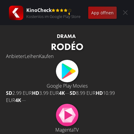
KinoCheck
App öffnen
Kostenlos im Google Play Store
DRAMA
RODÉO
Anbieter
Leihen
Kaufen
Google Play Movies
SD
2.99 EUR
HD
3.99 EUR
4K
—
SD
8.99 EUR
HD
10.99
EUR
4K
—
MagentaTV