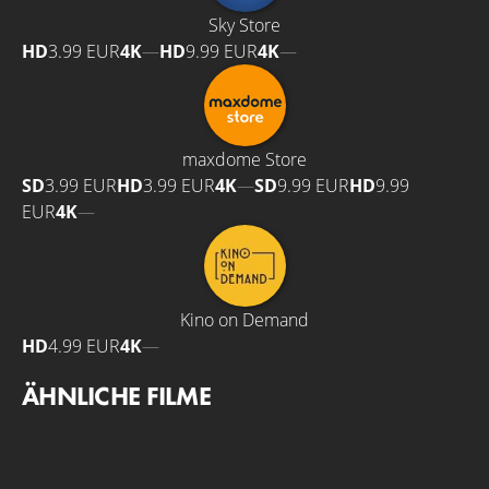
Sky Store
HD
3.99 EUR
4K
—
HD
9.99 EUR
4K
—
maxdome Store
SD
3.99 EUR
HD
3.99 EUR
4K
—
SD
9.99 EUR
HD
9.99
EUR
4K
—
Kino on Demand
HD
4.99 EUR
4K
—
ÄHNLICHE FILME