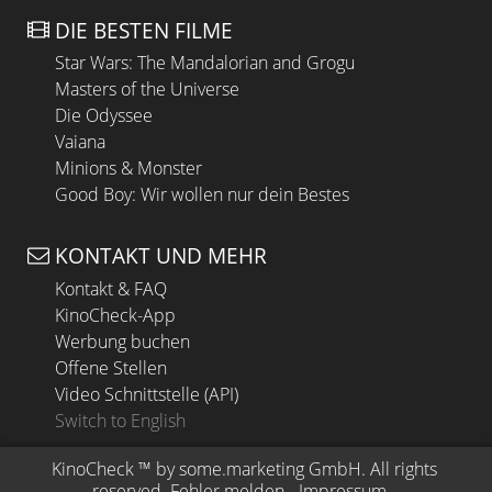
DIE BESTEN FILME
Star Wars: The Mandalorian and Grogu
Masters of the Universe
Die Odyssee
Vaiana
Minions & Monster
Good Boy: Wir wollen nur dein Bestes
KONTAKT UND MEHR
Kontakt & FAQ
KinoCheck-App
Werbung buchen
Offene Stellen
Video Schnittstelle (API)
Switch to English
KinoCheck
 ™ by 
some.marketing GmbH
. All rights 
reserved.
Fehler melden
 - 
Impressum
 - 