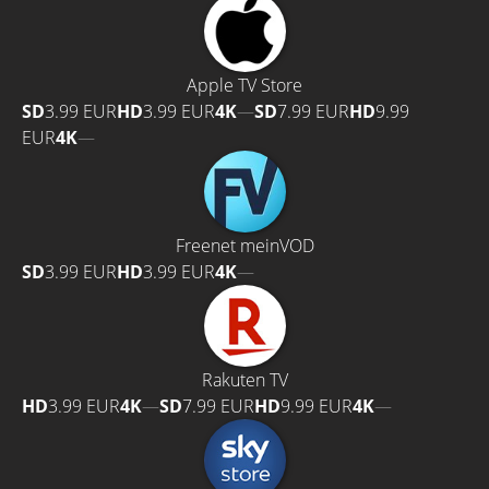
Apple TV Store
SD
3.99 EUR
HD
3.99 EUR
4K
—
SD
7.99 EUR
HD
9.99
EUR
4K
—
Freenet meinVOD
SD
3.99 EUR
HD
3.99 EUR
4K
—
Rakuten TV
HD
3.99 EUR
4K
—
SD
7.99 EUR
HD
9.99 EUR
4K
—