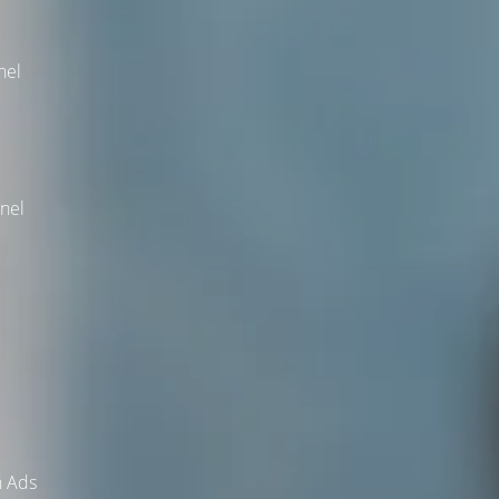
nel
nel
h Ads