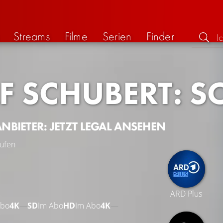
Streams
Filme
Serien
Finder
F SCHUBERT: S
ANBIETER: JETZT LEGAL ANSEHEN
ufen
ARD Plus
Abo
4K
—
SD
Im Abo
HD
Im Abo
4K
—