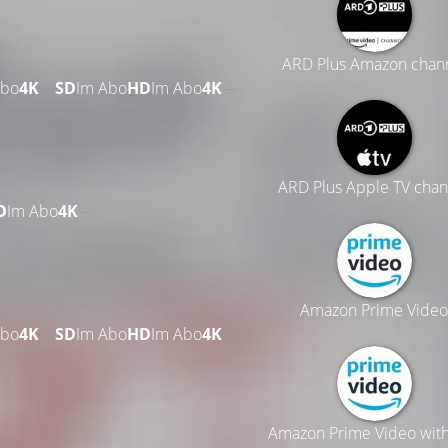
ARD Plus Amazon chan
Abo
4K
—
SD
Im Abo
HD
Im Abo
4K
—
ARD Plus Apple TV chan
D
Im Abo
4K
—
Amazon Prime Video
Abo
4K
—
SD
Im Abo
HD
Im Abo
4K
—
Amazon Prime Video wit