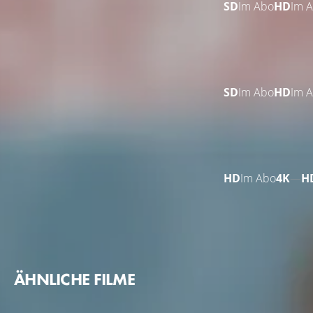
SD
Im Abo
HD
Im 
SD
Im Abo
HD
Im 
HD
Im Abo
4K
—
H
ÄHNLICHE FILME