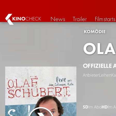
News
Trailer
Filmstarts
KINO
CHECK
KOMÖDIE
OLA
OFFIZIELLE 
Anbieter
Leihen
Ka
SD
Im Abo
HD
Im 