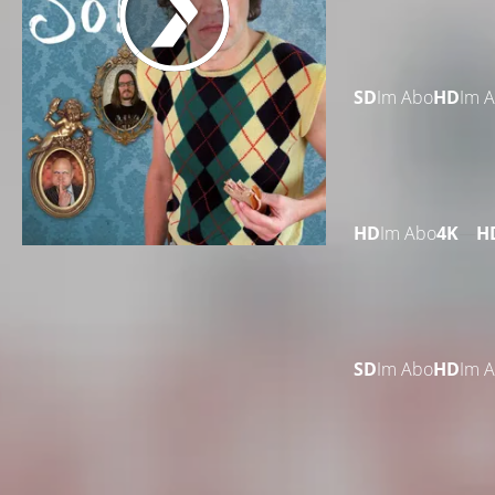
SD
Im Abo
HD
Im 
HD
Im Abo
4K
—
H
SD
Im Abo
HD
Im 