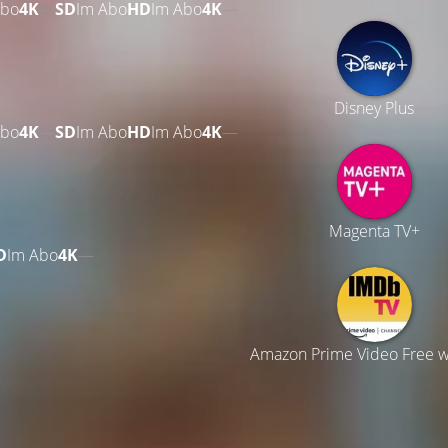
Abo
4K
—
SD
Im Abo
HD
Im Abo
4K
—
Disney Plus
Abo
4K
—
SD
Im Abo
HD
Im Abo
4K
—
Magenta TV+
D
Im Abo
4K
—
Amazon Prime Video Free w