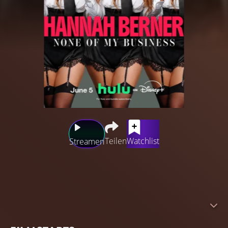
Teilen
Watchlist
Streamen
Das Stand-Up-Special "None of My Business" folgt
Hannah Berner, wenn sie ihre Zukunft in Frage stellt,
ihren unorthodoxen Karriereweg offenlegt, Dating-
Geheimnisse ausplaudert und zugibt, dass sie
"teilzeitgeil" ist.