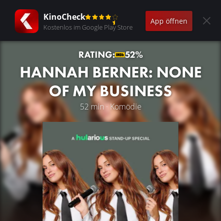
KinoCheck
App öffnen
Kostenlos im Google Play Store
RATING:
52%
HANNAH BERNER: NONE
OF MY BUSINESS
52 min · Komödie