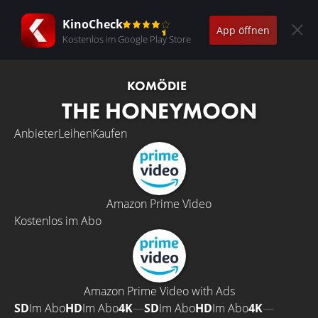
KinoCheck
App öffnen
Kostenlos im Google Play Store
KOMÖDIE
THE HONEYMOON
Anbieter
Leihen
Kaufen
Amazon Prime Video
Kostenlos im Abo
Amazon Prime Video with Ads
SD
Im Abo
HD
Im Abo
4K
—
SD
Im Abo
HD
Im Abo
4K
—