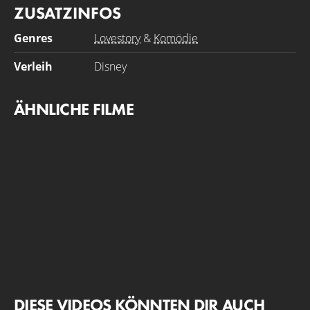
vereinbaren sie eine Schreibherausforderung über den
ZUSATZINFOS
Sommer, bei der sie die literarischen Genres tauschen
und versprechen, dass es keine Romanze zwischen ihnen
Genres
Lovestory
&
Komödie
geben wird.
Verleih
Disney
ÄHNLICHE FILME
DIESE VIDEOS KÖNNTEN DIR AUCH