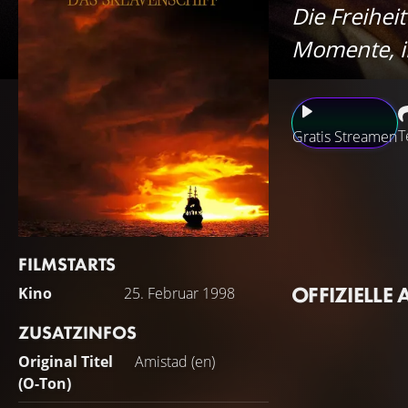
Die Freihei
Momente, i
T
Gratis Streamen
Sklavenhändler en
Sklavenschiff ent
Dort angekommen, 
Sklaven als ihr E
FILMSTARTS
das Schicksal der
OFFIZIELLE 
Kino
25. Februar 1998
Grundlage einer 
ZUSATZINFOS
Original Titel
Amistad (en)
(O-Ton)