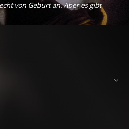
Recht von Geburt an. Aber es gibt
n Afrikanern. Die Sklaven wehren sich, indem sie das
chen Schiff aufgebracht und nach Amerika transportiert.
i beanspruchen unterschiedliche Parteien das Schiff und die
en Gezerre um Macht und Besitz, bei dem es nicht mehr um
hte der Afrikaner zu wahren. Der Film wurde auf der