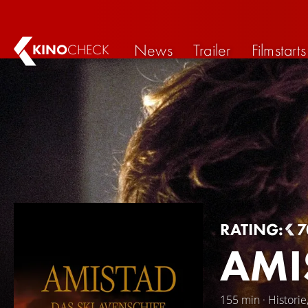
News
Trailer
Filmstarts
KINO
CHECK
RATING:
7
AMI
155 min · Historie