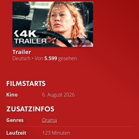
verweben sich Erinnerung und Gegenwart unauflöslich
ineinander. Die Geister sind überall.
92%
2:46
Trailer
Deutsch • Von
5.599
gesehen
FILMSTARTS
Kino
6. August 2026
ZUSATZINFOS
Genres
Drama
Laufzeit
123 Minuten