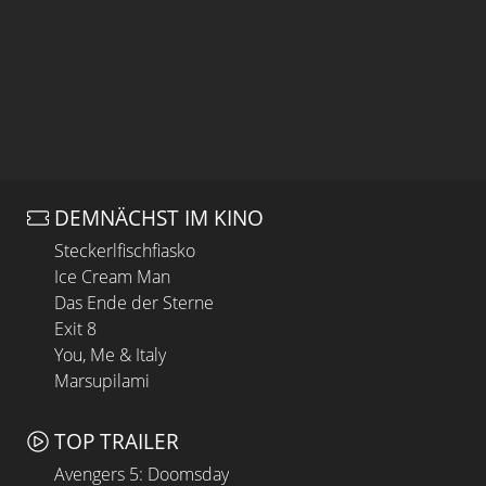
DEMNÄCHST IM KINO
Steckerlfischfiasko
Ice Cream Man
Das Ende der Sterne
Exit 8
You, Me & Italy
Marsupilami
TOP TRAILER
Avengers 5: Doomsday