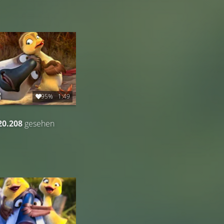
95%
1:49
20.208
gesehen