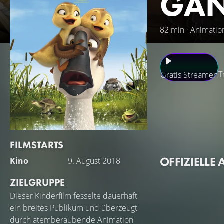
GAN
82 min · Animatio
T
Gratis Streamen
Als eingefleischt
waghalsigen Flugk
in den Süden aufm
haben den Abflug 
FILMSTARTS
hat: Zwei vorlaut
OFFIZIELLE 
Kino
9. August 2018
zunächst überhaupt
Vorteil in der unf
ZIELGRUPPE
Gänsemarsch antre
Dieser Kinderfilm fesselte dauerhaft
Gänserich-Brust o
ein breites Publikum und überzeugt
durch atemberaubende Animation