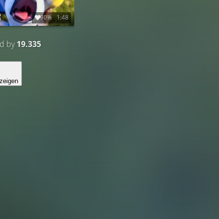
90%
1:48
ed by
19.335
zeigen