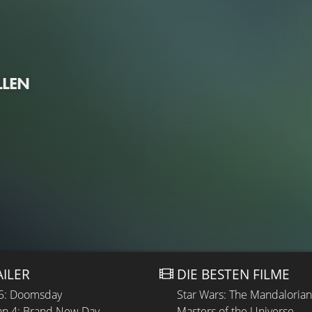
LLEN
AILER
DIE BESTEN FILME
 5: Doomsday
Star Wars: The Mandaloria
n 4: Brand New Day
Masters of the Universe