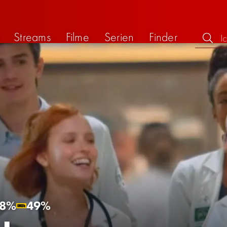
Streams
Filme
Serien
Finder
8%
49%