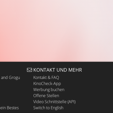
KONTAKT UND MEHR
n and Grogu
Kontakt & FAQ
KinoCheck-App
Werbung buchen
Offene Stellen
Video Schnittstelle (API)
ein Bestes
Switch to English