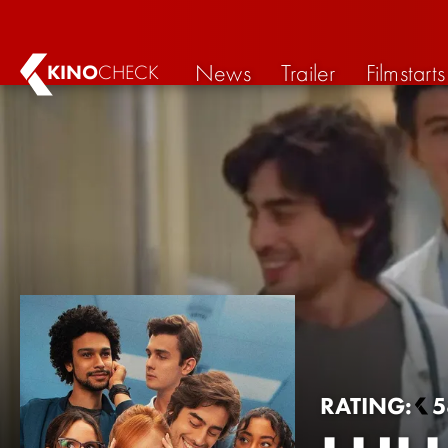
News
Trailer
Filmstarts
KINO
CHECK
RATING:
5