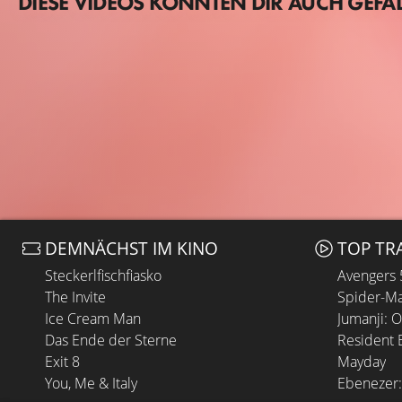
DIESE VIDEOS KÖNNTEN DIR AUCH GEFA
DEMNÄCHST IM KINO
TOP TR
Steckerlfischfiasko
Avengers
The Invite
Spider-Ma
Ice Cream Man
Jumanji: 
Das Ende der Sterne
Resident E
Exit 8
Mayday
You, Me & Italy
Ebenezer: