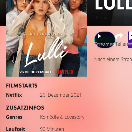
LULL
90 min · Komödie,
Teilen
W
Streamen
Nach einem Stroms
FILMSTARTS
Netflix
26. Dezember 2021
ZUSATZINFOS
Genres
Komödie
&
Lovestory
Laufzeit
90 Minuten