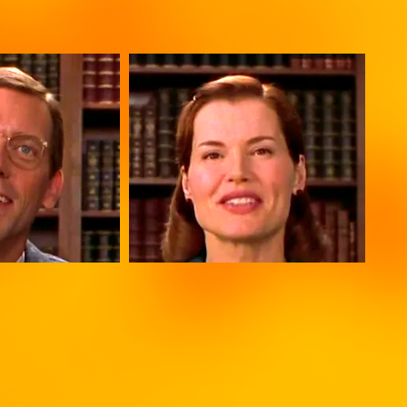
Geena Davis
e
Mrs. Eleanor Little