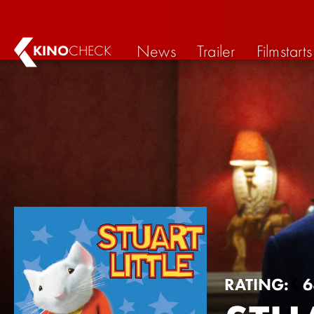
News
Trailer
Filmstarts
KINO
CHECK
RATING:
6