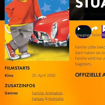
STUA
84 min · Familie, 
Teilen
W
Streamen
Familie Little b
dann haben sie si
Familie wird nur 
Nagetiers.
FILMSTARTS
OFFIZIELLE 
Kino
20. April 2000
ZUSATZINFOS
Genres
Familie
,
Animation
,
Fantasy
&
Komödie