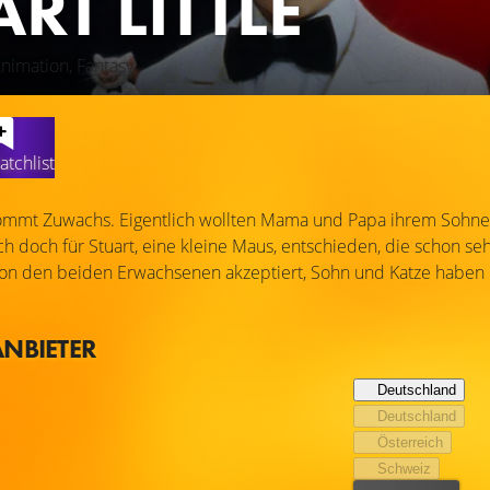
RT LITTLE
Animation, Fantasy
atchlist
ekommt Zuwachs. Eigentlich wollten Mama und Papa ihrem Sohn
ch doch für Stuart, eine kleine Maus, entschieden, die schon se
von den beiden Erwachsenen akzeptiert, Sohn und Katze haben 
ANBIETER
Deutschland
Deutschland
Österreich
Schweiz