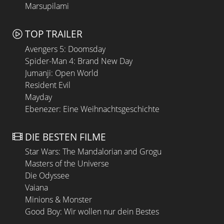
Marsupilami
TOP TRAILER
Avengers 5: Doomsday
Spider-Man 4: Brand New Day
Jumanji: Open World
Resident Evil
Mayday
Ebenezer: Eine Weihnachtsgeschichte
DIE BESTEN FILME
Star Wars: The Mandalorian and Grogu
Masters of the Universe
Die Odyssee
Vaiana
Minions & Monster
Good Boy: Wir wollen nur dein Bestes