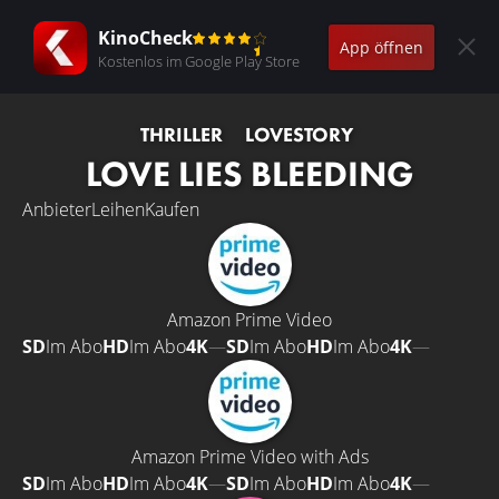
KinoCheck
App öffnen
Kostenlos im Google Play Store
THRILLER
LOVESTORY
LOVE LIES BLEEDING
Anbieter
Leihen
Kaufen
Amazon Prime Video
SD
Im Abo
HD
Im Abo
4K
—
SD
Im Abo
HD
Im Abo
4K
—
Amazon Prime Video with Ads
SD
Im Abo
HD
Im Abo
4K
—
SD
Im Abo
HD
Im Abo
4K
—