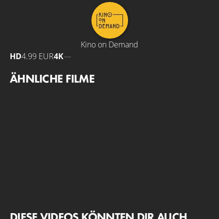
Kino on Demand
HD
4.99 EUR
4K
—
ÄHNLICHE FILME
DIESE VIDEOS KÖNNTEN DIR AUCH