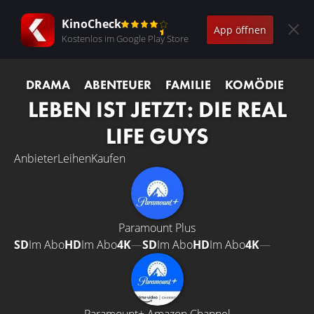
KinoCheck
App öffnen
Kostenlos im Google Play Store
DRAMA
ABENTEUER
FAMILIE
KOMÖDIE
LEBEN IST JETZT: DIE REAL
LIFE GUYS
Anbieter
Leihen
Kaufen
Paramount Plus
SD
Im Abo
HD
Im Abo
4K
—
SD
Im Abo
HD
Im Abo
4K
—