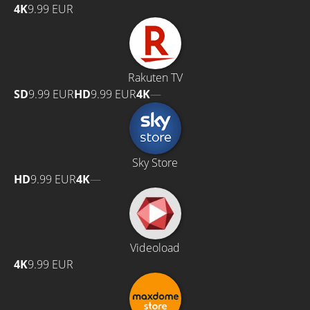
4K
9.99 EUR
Rakuten TV
SD
9.99 EUR
HD
9.99 EUR
4K
—
Sky Store
HD
9.99 EUR
4K
—
Videoload
4K
9.99 EUR