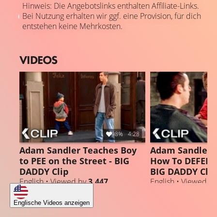
Hinweis: Die Angebotslinks enthalten Affiliate-Links.
Bei Nutzung erhalten wir ggf. eine Provision, für dich
entstehen keine Mehrkosten.
VIDEOS
98%
4:28
Adam Sandler Teaches Boy
Adam Sandler 
to PEE on the Street - BIG
How To DEFEND
DADDY Clip
BIG DADDY Clip
English • Viewed by
3.447
English • Viewed b
Englische Videos anzeigen